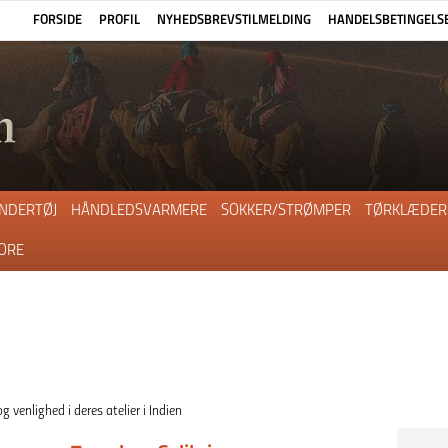
FORSIDE
PROFIL
NYHEDSBREVSTILMELDING
HANDELSBETINGELS
NDERTØJ
HÅNDLEDSVARMERE
SOKKER/STRØMPER
TØRKLÆDER
ORE
 venlighed i deres atelier i Indien