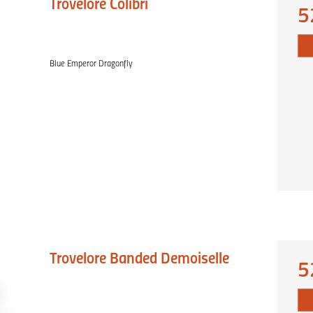
Trovelore Colibri
5
Blue Emperor Dragonfly
Trovelore Banded Demoiselle
5