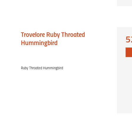
Trovelore Ruby Throated
5
Hummingbird
Ruby Throated Hummingbird