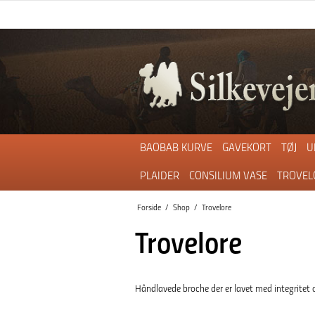
BAOBAB KURVE
GAVEKORT
TØJ
U
PLAIDER
CONSILIUM VASE
TROVEL
Forside
/
Shop
/
Trovelore
Trovelore
Håndlavede broche der er lavet med integritet og